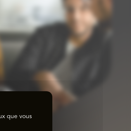
eux que vous